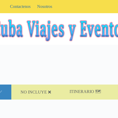
Contactenos
Nosotros
ITINERARIO 🗺️
✅
NO INCLUYE ❌