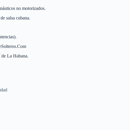
náuticos no motorizados.
de salsa cubana.
tencias).
eSolteros.Com
í de La Habana.
lidad