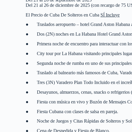
Del 21 al 26 de diciembre de 2025 (con recargo de 75 
El Precio de Cuba De Solteros en Cuba
SÍ Incluye
● Traslados aeropuerto – hotel Grand Aston Habana a
● Dos (2N) noches en La Habana Hotel Grand Aston H
● Primera noche de encuentro para interactuar con los S
● City tour por La Habana visitando principales lugare
● Segunda noche de rumba en uno de sus principales cab
● Traslado al balneario más famosos de Cuba, Varade
● Tres (3N) Varadero Plan Todo Incluido en el increíble
● Desayunos, almuerzos, cenas, snacks o refrigerios (sá
● Fiesta con música en vivo y Buzón de Mensajes Co
● Fiesta Cubana con clases de salsa en pareja.
● Noche de Juegos y Citas Rápidas de Solteros y Solt
● Cena de Despedida y Fiesta de Blanco.