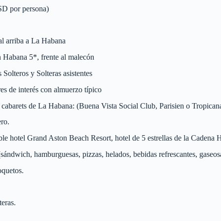
USD por persona)
l arriba a La Habana
abana 5*, frente al malecón
olteros y Solteras asistentes
s de interés con almuerzo típico
arets de La Habana: (Buena Vista Social Club, Parisien o Tropicana, d
ro.
 hotel Grand Aston Beach Resort, hotel de 5 estrellas de la Cadena Ho
ndwich, hamburguesas, pizzas, helados, bebidas refrescantes, gaseosa
quetos.
eras.